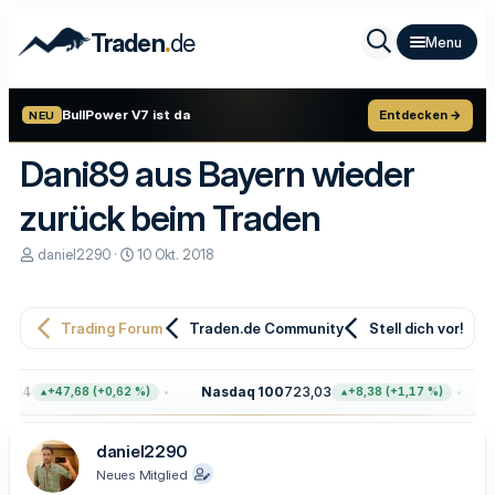
.
Traden
de
BullPower V7 ist da
Entdecken →
NEU
Dani89 aus Bayern wieder
zurück beim Traden
E
E
daniel2290
10 Okt. 2018
r
r
s
s
t
t
e
e
Trading Forum
Traden.de Community
Stell dich vor!
l
l
l
l
e
t
,64
Nasdaq 100
723,03
G
+47,68 (+0,62 %)
+8,38 (+1,17 %)
r
a
m
daniel2290
Neues Mitglied