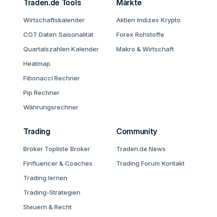
Traden.de Tools
Märkte
Wirtschaftskalender
Aktien
Indizes
Krypto
COT Daten
Saisonalität
Forex
Rohstoffe
Quartalszahlen Kalender
Makro & Wirtschaft
Heatmap
Fibonacci Rechner
Pip Rechner
Währungsrechner
Trading
Community
Broker Topliste
Broker
Traden.de News
Finfluencer & Coaches
Trading Forum
Kontakt
Trading lernen
Trading-Strategien
Steuern & Recht