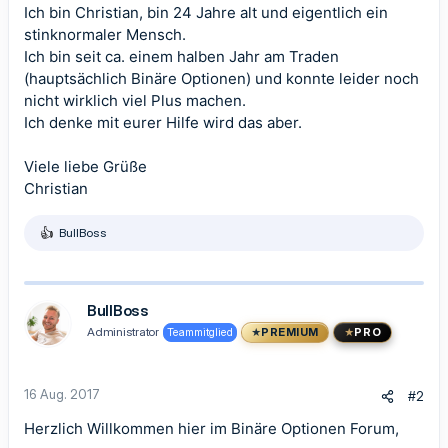
Ich bin Christian, bin 24 Jahre alt und eigentlich ein
stinknormaler Mensch.
Ich bin seit ca. einem halben Jahr am Traden
(hauptsächlich Binäre Optionen) und konnte leider noch
nicht wirklich viel Plus machen.
Ich denke mit eurer Hilfe wird das aber.
Viele liebe Grüße
Christian
BullBoss
R
e
a
k
t
BullBoss
i
Administrator
Teammitglied
PREMIUM
PRO
o
n
e
n
16 Aug. 2017
#2
:
Herzlich Willkommen hier im Binäre Optionen Forum,