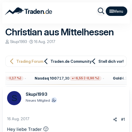
.
Traden
de
Christian aus Mittelhessen
E
E
Skupi1993
16 Aug. 2017
r
r
s
s
t
t
e
e
Trading Forum
Traden.de Community
Stell dich vor!
l
l
l
l
e
t
Nasdaq 100
717,30
Gold
4.324,
7 (−0,17 %)
−6,55 (−0,90 %)
r
a
m
Skupi1993
S
Neues Mitglied
16 Aug. 2017
#1
🙂
Hey liebe Trader