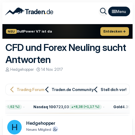
.
Traden
de
BullPower V7 ist da
Entdecken →
NEU
CFD und Forex Neuling sucht
Antworten
E
E
Hedgehopper
14 Nov. 2017
r
r
s
s
t
t
e
e
Trading Forum
Traden.de Community
Stell dich vor!
l
l
l
l
e
t
Nasdaq 100
723,03
Gold
4.399,7
 (+0,62 %)
+8,38 (+1,17 %)
r
a
m
Hedgehopper
H
Neues Mitglied