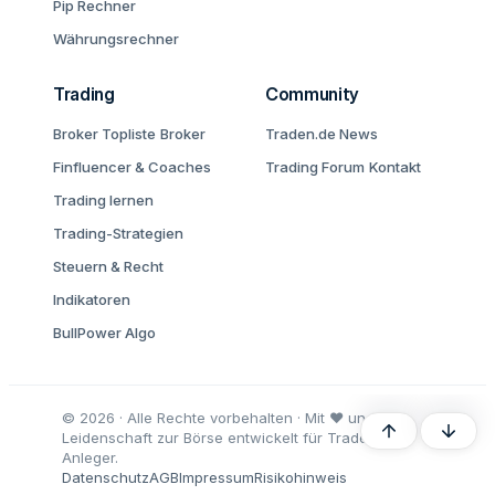
Pip Rechner
Währungsrechner
Trading
Community
Broker Topliste
Broker
Traden.de News
Finfluencer & Coaches
Trading Forum
Kontakt
Trading lernen
Trading-Strategien
Steuern & Recht
Indikatoren
BullPower Algo
© 2026 · Alle Rechte vorbehalten · Mit ♥ und
Oben
Unten
Leidenschaft zur Börse entwickelt für Trader und
Anleger.
Datenschutz
AGB
Impressum
Risikohinweis