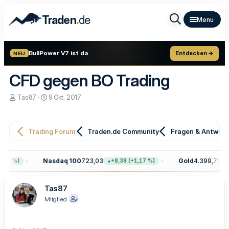
.
Traden
de
BullPower V7 ist da
Entdecken →
NEU
CFD gegen BO Trading
E
E
Tas87
9 Okt. 2017
r
r
s
s
t
t
e
e
Trading Forum
Traden.de Community
Fragen & Antwor
l
l
l
l
e
t
Nasdaq 100
723,03
Gold
4.399,70
2 %)
+8,38 (+1,17 %)
+10
r
a
m
Tas87
Mitglied