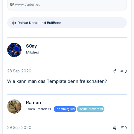
www.traden.eu
Rainer Korell
und
BullBoss
R
e
a
k
t
S0ny
i
Mitglied
o
n
e
n
28 Sep. 2020
#18
:
Wie kann man das Template denn freischalten?
Raman
Team Traden.EU
Teammitglied
Forum Moderator
29 Sep. 2020
#19