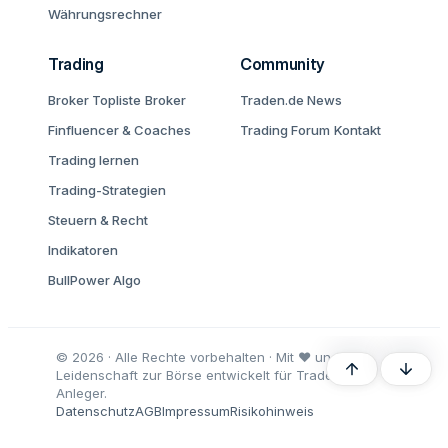
Währungsrechner
Trading
Community
Broker Topliste
Broker
Traden.de News
Finfluencer & Coaches
Trading Forum
Kontakt
Trading lernen
Trading-Strategien
Steuern & Recht
Indikatoren
BullPower Algo
© 2026 · Alle Rechte vorbehalten · Mit ♥ und
Oben
Unten
Leidenschaft zur Börse entwickelt für Trader und
Anleger.
Datenschutz
AGB
Impressum
Risikohinweis