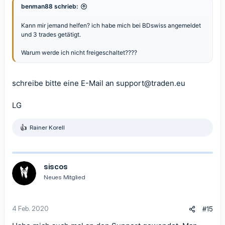
benman88 schrieb:
Kann mir jemand helfen? ich habe mich bei BDswiss angemeldet
und 3 trades getätigt.
Warum werde ich nicht freigeschaltet????
schreibe bitte eine E-Mail an
support@traden.eu
LG
Rainer Korell
R
e
a
k
t
siscos
i
Neues Mitglied
o
n
e
n
4 Feb. 2020
#15
: