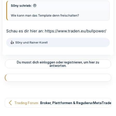
S0ny schrieb:
Wie kann man das Template denn freischalten?
Schau es dir hier an:
https://www.traden.eu/bullpower/
S0ny
und
Rainer Korell
R
e
a
k
t
Du musst dich einloggen oder registrieren, um hier zu
i
antworten.
o
n
e
n
:
Trading Forum
Broker, Plattformen & Regulierung
MetaTrader T