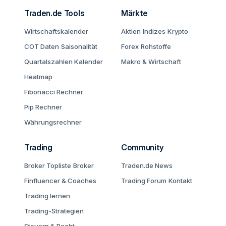
Traden.de Tools
Märkte
Wirtschaftskalender
Aktien
Indizes
Krypto
COT Daten
Saisonalität
Forex
Rohstoffe
Quartalszahlen Kalender
Makro & Wirtschaft
Heatmap
Fibonacci Rechner
Pip Rechner
Währungsrechner
Trading
Community
Broker Topliste
Broker
Traden.de News
Finfluencer & Coaches
Trading Forum
Kontakt
Trading lernen
Trading-Strategien