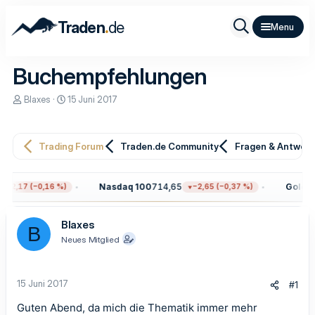
.
Traden
de
Buchempfehlungen
E
E
Blaxes
15 Juni 2017
r
r
s
s
t
t
e
e
Trading Forum
Traden.de Community
Fragen & Antwor
l
l
l
l
e
t
Nasdaq 100
714,65
Gold
4.
−12,17 (−0,16 %)
−2,65 (−0,37 %)
r
a
m
Blaxes
B
Neues Mitglied
15 Juni 2017
#1
Guten Abend, da mich die Thematik immer mehr