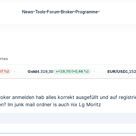
News
Tools
Forum
Broker
Programme
rten
Gold
4.319,30
EUR/USD
1,1526
 %)
+19,70 (+0,46 %)
roker anmelden hab alles korrekt ausgefüllt und auf registri
en? Im junk mail ordner is auch nix Lg Moritz