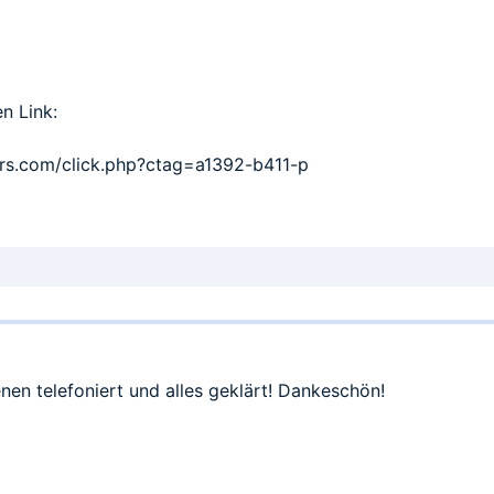
n Link:
ners.com/click.php?ctag=a1392-b411-p
en telefoniert und alles geklärt! Dankeschön!