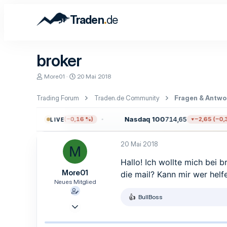
.
Traden
de
broker
E
E
More01
20 Mai 2018
r
r
s
s
Trading Forum
Traden.de Community
Fragen & Antwo
t
t
e
e
l
l
7.711,38
Nasdaq 100
714,65
−12,17 (−0,16 %)
−2,65 (−0,37
LIVE
l
l
e
t
r
a
20 Mai 2018
M
m
Hallo! Ich wollte mich bei b
More01
die mail? Kann mir wer helf
Neues Mitglied
BullBoss
R
8 Mai 2018
e
3
a
k