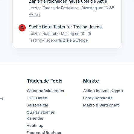
Zahlen entscheiden heute über die Aktie
Letzter: Traden.de Redaktion
Dienstag um 10:35
Aktien
Suche Beta-Tester für Trading Journal
R
Letzter: Ratzfratz
Montag um 10:26
Trading-Tagebuch, Ziele & Erfolge
Traden.de Tools
Märkte
Wirtschaftskalender
Aktien
Indizes
Krypto
COT Daten
Forex
Rohstoffe
el
Saisonalität
Makro & Wirtschaft
Quartalszahlen
Kalender
Heatmap
Fibonacci Rechner