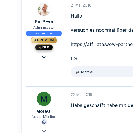
2
t
21 Mai 2018
3
i
o
41
Hallo,
n
BullBoss
e
n
Administrator
versuch es nochmal über de
:
Teammitglied
PREMIUM
https://affiliate.wow-part
PRO
23 Mai 2015
LG
1.473
1.239
More01
R
113
e
a
33
k
Berlin
t
22 Mai 2018
M
i
www.traden.de
o
Habs geschafft habe mit den
n
More01
e
n
Neues Mitglied
:
8 Mai 2018