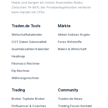
Hebel und bergen ein hohes finanzielles Risiko.
Zwischen 74-89% der Privatanlegerkonten verlieren
beim Handel mit CFDs.
Traden.de Tools
Märkte
Wirtschaftskalender
Aktien
Indizes
Krypto
COT Daten
Saisonalität
Forex
Rohstoffe
Quartalszahlen Kalender
Makro & Wirtschaft
Heatmap
Fibonacci Rechner
Pip Rechner
Währungsrechner
Trading
Community
Broker Topliste
Broker
Traden.de News
Finfluencer & Coaches
Trading Forum
Kontakt