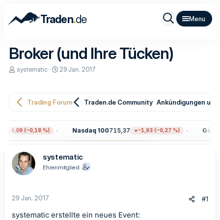
.
Traden
de
Broker (und Ihre Tücken)
E
E
systematic
29 Jan. 2017
r
r
s
s
t
t
e
e
Trading Forum
Traden.de Community
Ankündigungen und 
l
l
l
l
e
t
Nasdaq 100
715,37
Gold
4.
−14,09 (−0,18 %)
−1,93 (−0,27 %)
r
a
m
systematic
Ehrenmitglied
29 Jan. 2017
#1
systematic erstellte ein neues Event: