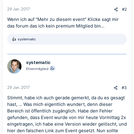
29 Jan. 2017
#2
Wenn ich auf "Mehr zu diesem event" Klicke sagt mir
das forum das ich kein premium Mitglied bin...
systematic
R
e
a
k
t
systematic
i
Ehrenmitglied
o
n
e
n
29 Jan. 2017
#3
:
Stimmt, habe ich auch gerade gemerkt, da du es gesagt
hast, ... Was mich eigentlich wundert, denn dieser
Bereich ist öffentlich zugänglich. Habe den Fehler
gefunden, dass Event wurde von mir heute Vormittag 2x
eingetragen, ich habe eine Version wieder gelöscht, und
hier den falschen Link zum Event gesetzt. Nun sollte