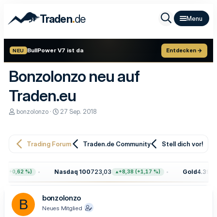
.
Traden
de
BullPower V7 ist da
Entdecken →
NEU
Bonzolonzo neu auf
Traden.eu
E
E
bonzolonzo
27 Sep. 2018
r
r
s
s
t
t
e
e
Trading Forum
Traden.de Community
Stell dich vor!
l
l
l
l
e
t
Nasdaq 100
723,03
Gold
4.399,7
8 (+0,62 %)
+8,38 (+1,17 %)
r
a
m
bonzolonzo
B
Neues Mitglied