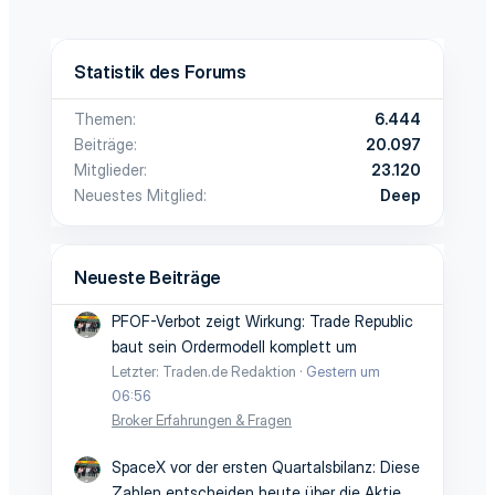
Statistik des Forums
Themen
6.444
Beiträge
20.097
Mitglieder
23.120
Neuestes Mitglied
Deep
Neueste Beiträge
PFOF-Verbot zeigt Wirkung: Trade Republic
baut sein Ordermodell komplett um
Letzter: Traden.de Redaktion
Gestern um
06:56
Broker Erfahrungen & Fragen
SpaceX vor der ersten Quartalsbilanz: Diese
Zahlen entscheiden heute über die Aktie