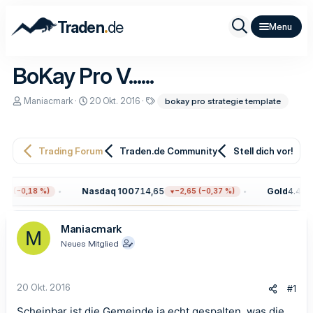
.
Traden
de
BoKay Pro V......
E
E
S
Maniacmark
20 Okt. 2016
bokay pro strategie template
r
r
c
s
s
h
t
t
l
e
e
a
Trading Forum
Traden.de Community
Stell dich vor!
l
l
g
l
l
w
e
t
o
r
a
r
Nasdaq 100
714,65
Gold
4.407,
9 (−0,18 %)
−2,65 (−0,37 %)
m
t
e
Maniacmark
M
Neues Mitglied
20 Okt. 2016
#1
Scheinbar ist die Gemeinde ja echt gespalten, was die