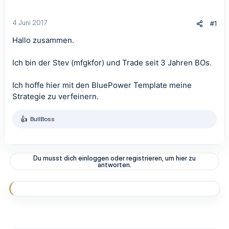
4 Juni 2017
#1
Hallo zusammen.
Ich bin der Stev (mfgkfor) und Trade seit 3 Jahren BOs.
Ich hoffe hier mit den BluePower Template meine
Strategie zu verfeinern.
BullBoss
R
e
a
k
t
Du musst dich einloggen oder registrieren, um hier zu
i
antworten.
o
n
e
n
: