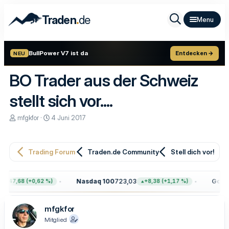
.
Traden
de
BullPower V7 ist da
Entdecken →
NEU
BO Trader aus der Schweiz
stellt sich vor....
E
E
mfgkfor
4 Juni 2017
r
r
s
s
t
t
e
e
Trading Forum
Traden.de Community
Stell dich vor!
l
l
l
l
e
t
Nasdaq 100
723,03
Gold
4
+47,68 (+0,62 %)
+8,38 (+1,17 %)
r
a
m
mfgkfor
Mitglied