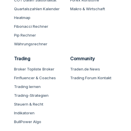
COT Daten
Saisonalität
Forex
Rohstoffe
Quartalszahlen Kalender
Makro & Wirtschaft
Heatmap
Fibonacci Rechner
Pip Rechner
Währungsrechner
Trading
Community
Broker Topliste
Broker
Traden.de News
Finfluencer & Coaches
Trading Forum
Kontakt
Trading lernen
Trading-Strategien
Steuern & Recht
Indikatoren
BullPower Algo