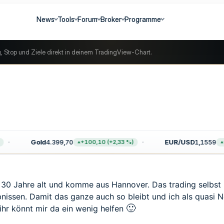
News
Tools
Forum
Broker
Programme
g, Stop und Ziele direkt in deinem TradingView-Chart.
Gold
4.399,70
EUR/USD
1,1559
+100,10 (+2,33 %)
+0
n 30 Jahre alt und komme aus Hannover. Das trading selbst 
bnissen. Damit das ganze auch so bleibt und ich als quasi N
🙂
e ihr könnt mir da ein wenig helfen