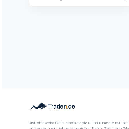
Risikohinweis: CFDs sind komplexe Instrumente mit Heb
und bergen ein hohes finanzielles Risiko. Zwischen 74-