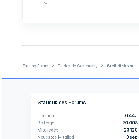
24 Juni 2017
1
0
1
Trading Forum
Traden.de Community
Stell dich vor!
Statistik des Forums
Themen
6.445
Beiträge
20.098
Mitglieder
23.120
Neuestes Mitglied
Deep