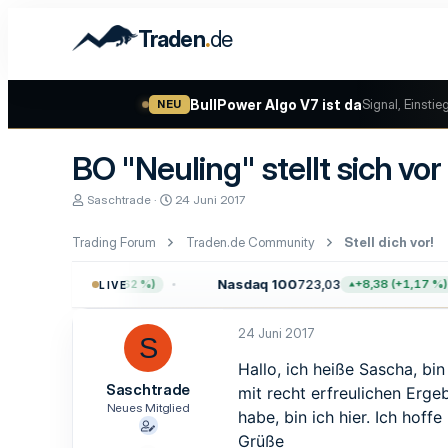
.
Traden
de
BullPower Algo V7 ist da
Signal, Einstie
NEU
BO "Neuling" stellt sich vor
E
E
Saschtrade
24 Juni 2017
r
r
s
s
Trading Forum
Traden.de Community
Stell dich vor!
t
t
e
e
l
l
57,64
Nasdaq 100
723,03
+47,68 (+0,62 %)
+8,38 (+1,17 %)
LIVE
l
l
e
t
r
a
24 Juni 2017
S
m
Hallo, ich heiße Sascha, bi
Saschtrade
mit recht erfreulichen Erge
Neues Mitglied
habe, bin ich hier. Ich hoff
Grüße