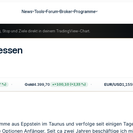
News
Tools
Forum
Broker
Programme
g, Stop und Ziele direkt in deinem TradingView-Chart.
Hessen
Gold
4.399,70
EUR/USD
1,1559
)
+100,10 (+2,33 %)
mme aus Eppstein im Taunus und verfolge seit einigen Tage
äre Optionen Anfänger. Seit ca zwei Jahren beschäftige ich