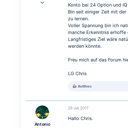
20 Juli 2017
Konto bei 24 Option und IQ 
7
Bin seit einiger Zeit mit d
10
zu lernen.
3
Voller Spannung bin ich nat
Eppstein
manche Erkenntnis erhoffe 
Langfristiges Ziel wäre nat
werden könnte.
Freu mich auf das Forum hie
LG Chris
BullBoss
R
e
a
k
t
29 Juli 2017
i
o
Hallo Chris.
n
Antonio
e