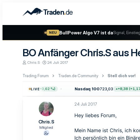
.
Traden
de
BullPower Algo V7 ist da
Signal, Einstie
NEU
BO Anfänger Chris.S aus 
E
E
Chris.S
24 Juli 2017
r
r
s
s
Trading Forum
Traden.de Community
Stell dich vor!
t
t
e
e
l
l
.757,64
Nasdaq 100
723,03
+47,68 (+0,62 %)
+8,38 (+1,17 %
LIVE
l
l
e
t
r
a
24 Juli 2017
m
Hey liebes Forum,
Chris.S
Mitglied
Mein Name ist Chris, ich ko
Ich persönlich bin ein Bin