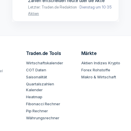
Zahlen entscheiden heute über die Aktie
Letzter: Traden.de Redaktion
Dienstag um 10:35
Aktien
Traden.de Tools
Märkte
Wirtschaftskalender
Aktien
Indizes
Krypto
COT Daten
Forex
Rohstoffe
el
Saisonalität
Makro & Wirtschaft
Quartalszahlen
Kalender
Heatmap
Fibonacci Rechner
Pip Rechner
Währungsrechner