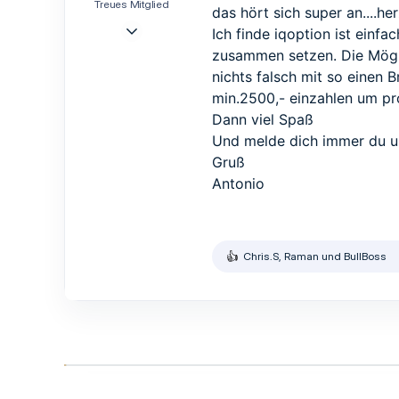
n
Treues Mitglied
das hört sich super an....h
:
17 Apr. 2017
Ich finde iqoption ist einf
557
zusammen setzen. Die Mögli
237
nichts falsch mit so einen B
43
min.2500,- einzahlen um pro
Baden Württemberg
Dann viel Spaß
Und melde dich immer du u
Gruß
Antonio
Chris.S
,
Raman
und
BullBoss
R
e
a
k
t
i
o
n
e
n