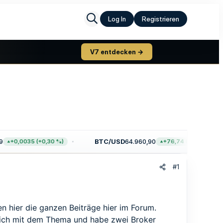
Log In
Registrieren
V7 entdecken →
BTC/USD
64.960,90
+0,0035 (+0,30 %)
+76,74 (+0,12 %)
#1
n hier die ganzen Beiträge hier im Forum.
 mich mit dem Thema und habe zwei Broker