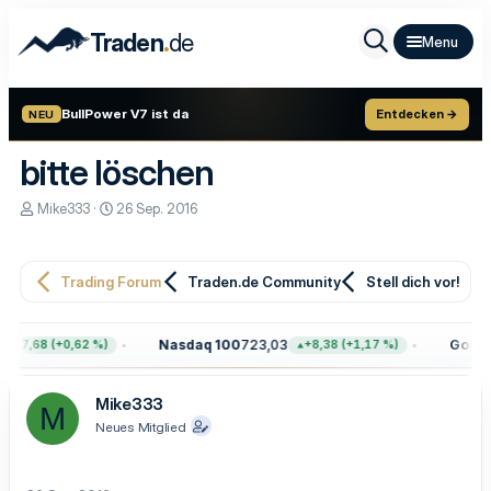
.
Traden
de
BullPower V7 ist da
Entdecken →
NEU
bitte löschen
E
E
Mike333
26 Sep. 2016
r
r
s
s
t
t
e
e
Trading Forum
Traden.de Community
Stell dich vor!
l
l
l
l
e
t
Nasdaq 100
723,03
Gold
4.
+47,68 (+0,62 %)
+8,38 (+1,17 %)
r
a
m
Mike333
M
Neues Mitglied