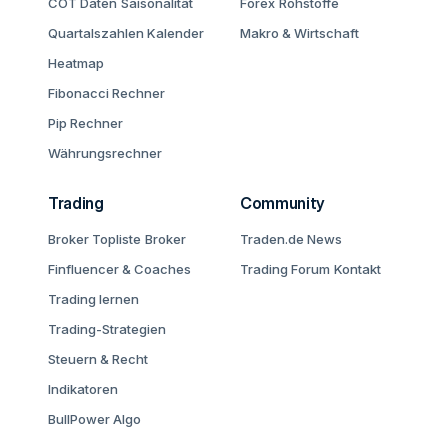
COT Daten
Saisonalität
Forex
Rohstoffe
Quartalszahlen Kalender
Makro & Wirtschaft
Heatmap
Fibonacci Rechner
Pip Rechner
Währungsrechner
Trading
Community
Broker Topliste
Broker
Traden.de News
Finfluencer & Coaches
Trading Forum
Kontakt
Trading lernen
Trading-Strategien
Steuern & Recht
Indikatoren
BullPower Algo