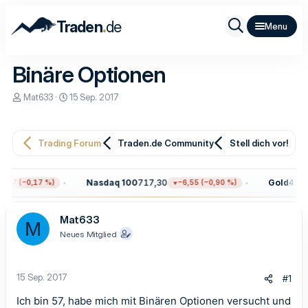
.
Traden
de
Binäre Optionen
E
E
Mat633
15 Sep. 2017
r
r
s
s
t
t
e
e
Trading Forum
Traden.de Community
Stell dich vor!
l
l
l
l
e
t
Nasdaq 100
717,30
Gold
4.319
,97 (−0,17 %)
−6,55 (−0,90 %)
r
a
m
Mat633
M
Neues Mitglied
15 Sep. 2017
#1
Ich bin 57, habe mich mit Binären Optionen versucht und