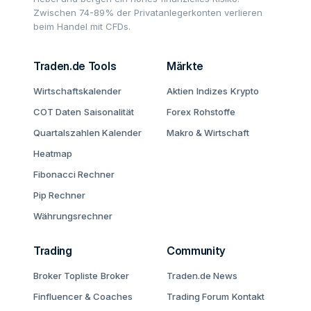
Zwischen 74-89% der Privatanlegerkonten verlieren
beim Handel mit CFDs.
Traden.de Tools
Märkte
Wirtschaftskalender
Aktien
Indizes
Krypto
COT Daten
Saisonalität
Forex
Rohstoffe
Quartalszahlen Kalender
Makro & Wirtschaft
Heatmap
Fibonacci Rechner
Pip Rechner
Währungsrechner
Trading
Community
Broker Topliste
Broker
Traden.de News
Finfluencer & Coaches
Trading Forum
Kontakt