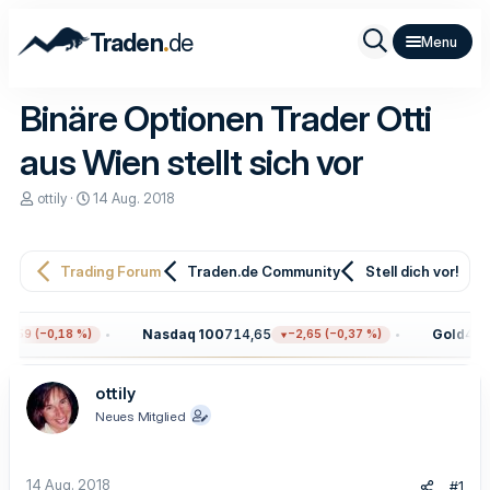
.
Traden
de
Binäre Optionen Trader Otti
aus Wien stellt sich vor
E
E
ottily
14 Aug. 2018
r
r
s
s
t
t
e
e
Trading Forum
Traden.de Community
Stell dich vor!
l
l
l
l
e
t
Nasdaq 100
714,65
Gold
4.36
,59 (−0,18 %)
−2,65 (−0,37 %)
r
a
m
ottily
Neues Mitglied
14 Aug. 2018
#1