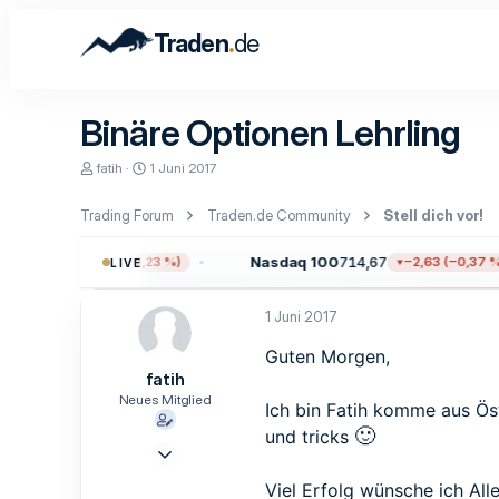
.
Traden
de
Binäre Optionen Lehrling
E
E
fatih
1 Juni 2017
r
r
s
s
Trading Forum
Traden.de Community
Stell dich vor!
t
t
e
e
l
l
05,63
Nasdaq 100
714,67
−17,92 (−0,23 %)
−2,63 (−0,37 %)
LIVE
l
l
e
t
r
a
1 Juni 2017
m
Guten Morgen,
fatih
Neues Mitglied
Ich bin Fatih komme aus Ös
🙂
und tricks
1 Juni 2017
1
Viel Erfolg wünsche ich All