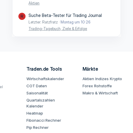
Aktien
Suche Beta-Tester für Trading Journal
R
Letzter: Ratzfratz
Montag um 10:26
Trading-Tagebuch, Ziele & Erfolge
Traden.de Tools
Märkte
Wirtschaftskalender
Aktien
Indizes
Krypto
COT Daten
Forex
Rohstoffe
el
Saisonalität
Makro & Wirtschaft
Quartalszahlen
Kalender
Heatmap
Fibonacci Rechner
Pip Rechner