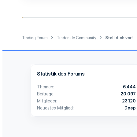
t
i
o
n
e
n
:
Trading Forum
Traden.de Community
Stell dich vor!
Statistik des Forums
Themen
6.444
Beiträge
20.097
Mitglieder
23.120
Neuestes Mitglied
Deep