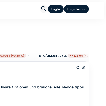
Log In
Registrieren
BTC/USD
64.376,37
0034 (−0,30 %)
−225,95 (−0,35 %)
#1
t Binäre Optionen und brauche jede Menge tipps