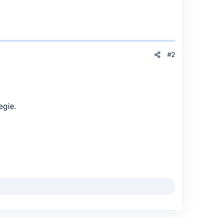
#2
egie.