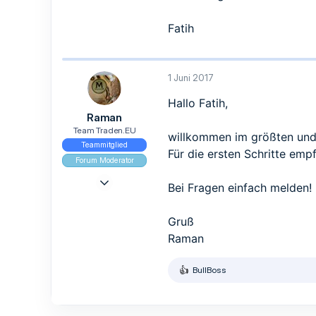
0
1
Fatih
1 Juni 2017
Hallo Fatih,
Raman
Team Traden.EU
willkommen im größten und 
Teammitglied
Für die ersten Schritte emp
Forum Moderator
9 Mai 2017
Bei Fragen einfach melden!
965
839
Gruß
93
Raman
BullBoss
R
e
a
k