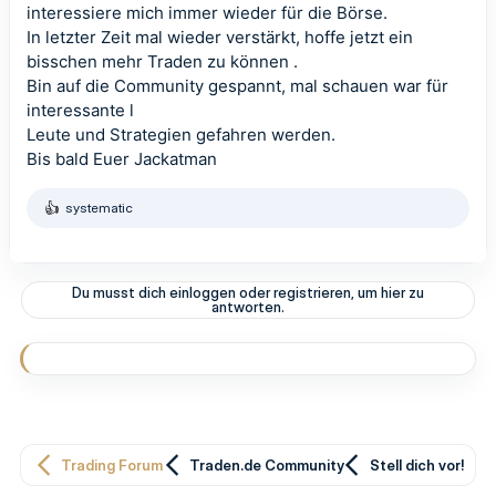
interessiere mich immer wieder für die Börse.
In letzter Zeit mal wieder verstärkt, hoffe jetzt ein
bisschen mehr Traden zu können .
Bin auf die Community gespannt, mal schauen war für
interessante l
Leute und Strategien gefahren werden.
Bis bald Euer Jackatman
systematic
R
e
a
k
t
Du musst dich einloggen oder registrieren, um hier zu
i
antworten.
o
n
e
n
:
Trading Forum
Traden.de Community
Stell dich vor!