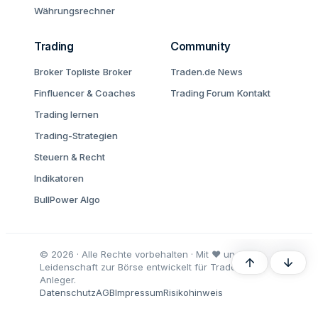
Währungsrechner
Trading
Community
Broker Topliste
Broker
Traden.de News
Finfluencer & Coaches
Trading Forum
Kontakt
Trading lernen
Trading-Strategien
Steuern & Recht
Indikatoren
BullPower Algo
© 2026 · Alle Rechte vorbehalten · Mit ♥ und
Oben
Unten
Leidenschaft zur Börse entwickelt für Trader und
Anleger.
Datenschutz
AGB
Impressum
Risikohinweis