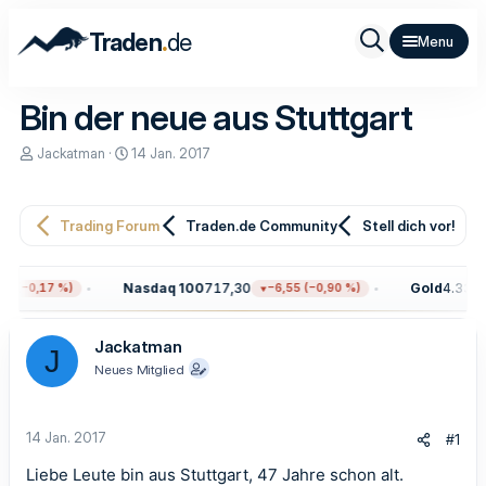
.
Traden
de
Bin der neue aus Stuttgart
E
E
Jackatman
14 Jan. 2017
r
r
s
s
t
t
e
e
Trading Forum
Traden.de Community
Stell dich vor!
l
l
l
l
e
t
Nasdaq 100
717,30
Gold
4.335,5
7 (−0,17 %)
−6,55 (−0,90 %)
r
a
m
Jackatman
J
Neues Mitglied
14 Jan. 2017
#1
Liebe Leute bin aus Stuttgart, 47 Jahre schon alt.