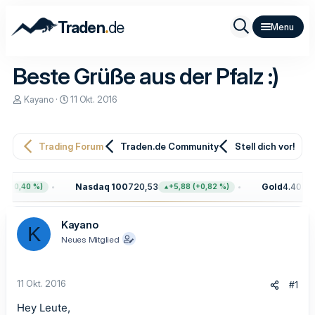
.
Traden
de
Beste Grüße aus der Pfalz :)
E
E
Kayano
11 Okt. 2016
r
r
s
s
t
t
e
e
Trading Forum
Traden.de Community
Stell dich vor!
l
l
l
l
e
t
Nasdaq 100
720,53
Gold
4.401,3
 (+0,40 %)
+5,88 (+0,82 %)
r
a
m
Kayano
K
Neues Mitglied
11 Okt. 2016
#1
Hey Leute,