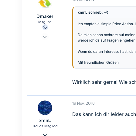
i
o
n
xmnL schrieb:
Dmaker
e
n
Mitglied
Ich empfehle simple Price Action.
:
27 Okt. 2016
Da mich schon mehrere auf meine
werde ich da auf Fragen eingehen
13
5
Wenn du daran Interesse hast, da
3
Mit freundlichen Grüßen
47
Wirklich sehr gerne! Wie s
19 Nov. 2016
Das kann ich dir leider auc
xmnL
Treues Mitglied
7 Okt. 2016