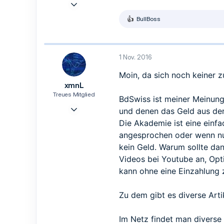
27 Okt. 2016
13
BullBoss
R
5
e
3
a
k
47
t
1 Nov. 2016
i
o
Moin, da sich noch keiner z
n
xmnL
e
n
Treues Mitglied
BdSwiss ist meiner Meinun
:
7 Okt. 2016
und denen das Geld aus der 
61
Die Akademie ist eine einfa
21
angesprochen oder wenn nur
18
kein Geld. Warum sollte dan
31
Videos bei Youtube an, Op
kann ohne eine Einzahlung z
Zu dem gibt es diverse Arti
Im Netz findet man diverse 