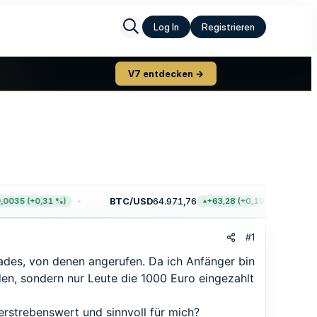
Log In
Registrieren
V7 entdecken →
BTC/USD
64.971,76
ET
5 (+0,31 %)
+63,28 (+0,10 %)
#1
des, von denen angerufen. Da ich Anfänger bin
en, sondern nur Leute die 1000 Euro eingezahlt
erstrebenswert und sinnvoll für mich?