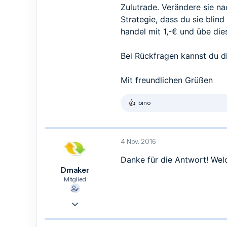
Zulutrade. Verändere sie n
Strategie, dass du sie blin
handel mit 1,-€ und übe die
Bei Rückfragen kannst du d
Mit freundlichen Grüßen
bino
R
e
a
k
t
4 Nov. 2016
i
o
Danke für die Antwort! Wel
n
Dmaker
e
n
Mitglied
:
27 Okt. 2016
13
5