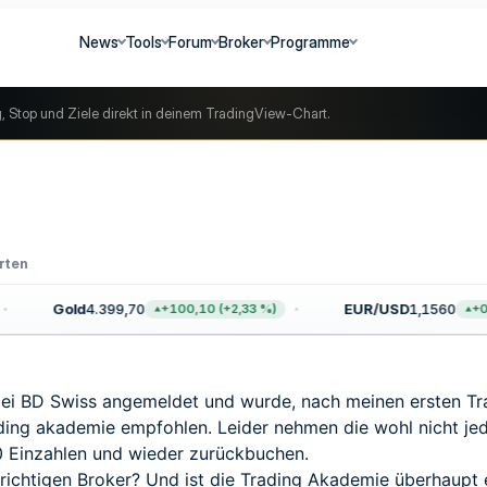
News
Tools
Forum
Broker
Programme
g, Stop und Ziele direkt in deinem TradingView-Chart.
rten
Gold
4.399,70
EUR/USD
1,1560
+100,10 (+2,33 %)
+0,003
ei BD Swiss angemeldet und wurde, nach meinen ersten Tra
ding akademie empfohlen. Leider nehmen die wohl nicht jed
0 Einzahlen und wieder zurückbuchen.
m richtigen Broker? Und ist die Trading Akademie überhaupt 