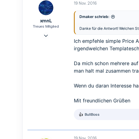
19 Nov. 2016
3
47
Dmaker schrieb:
xmnL
Treues Mitglied
Danke für die Antwort! Welchen S
7 Okt. 2016
Ich empfehle simple Price A
61
irgendwelchen Templatesch
21
18
Da mich schon mehrere auf
31
man halt mal zusammen tra
Wenn du daran Interesse ha
Mit freundlichen Grüßen
BullBoss
R
e
a
k
t
19 Nov. 2016