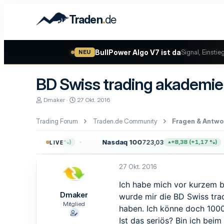
.
Traden
de
BullPower Algo V7 ist da
Signal, Einstie
NEU
BD Swiss trading akademie
E
E
Dmaker
27 Okt. 2016
r
r
s
s
Trading Forum
Traden.de Community
Fragen & Antwo
t
t
e
e
l
l
4
Nasdaq 100
723,03
+47,68 (+0,62 %)
+8,38 (+1,17 %)
LIVE
l
l
e
t
r
a
27 Okt. 2016
m
Ich habe mich vor kurzem b
Dmaker
wurde mir die BD Swiss tra
Mitglied
haben. Ich könne doch 100
Ist das seriös? Bin ich bei