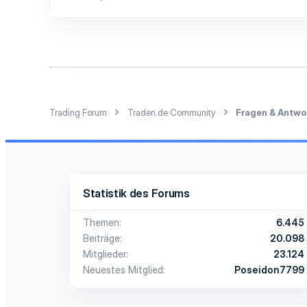
61
21
18
31
Trading Forum
Traden.de Community
Fragen & Antwo
Statistik des Forums
Themen
6.445
Beiträge
20.098
Mitglieder
23.124
Neuestes Mitglied
Poseidon7799