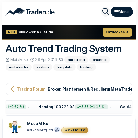
.
Traden
de
BullPower V7 ist da
Entdecken →
NEU
Auto Trend Trading System
E
E
S
MetaMike
28 Apr. 2016
autotrend
channel
r
r
c
metatrader
system
template
trading
s
s
h
t
t
l
e
e
a
l
l
g
l
l
w
Trading Forum
Broker, Plattformen & Regulierung
MetaTrader T
e
t
o
r
a
r
m
t
Nasdaq 100
723,03
Gold
4.399
68 (+0,62 %)
+8,38 (+1,17 %)
e
MetaMike
Aktives Mitglied
PREMIUM