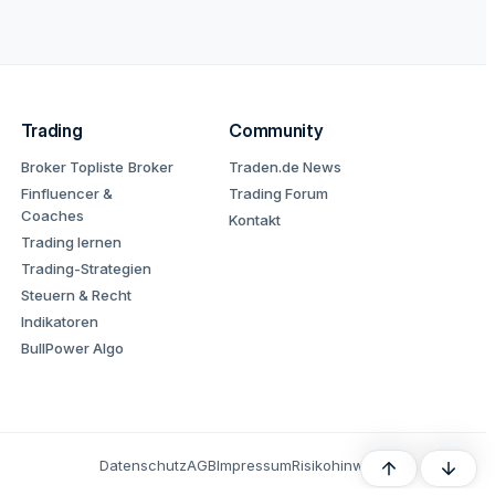
Trading
Community
Broker Topliste
Broker
Traden.de News
Finfluencer &
Trading Forum
Coaches
Kontakt
Trading lernen
Trading-Strategien
Steuern & Recht
Indikatoren
BullPower Algo
Datenschutz
AGB
Impressum
Risikohinweis
Oben
Unten