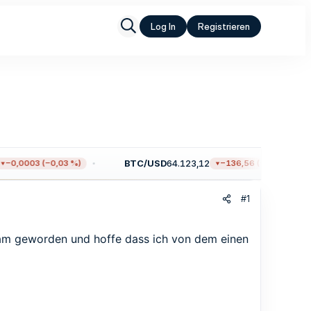
Log In
Registrieren
BTC/USD
64.123,12
−0,0003 (−0,03 %)
−136,56 (−0,21 %)
#1
sam geworden und hoffe dass ich von dem einen