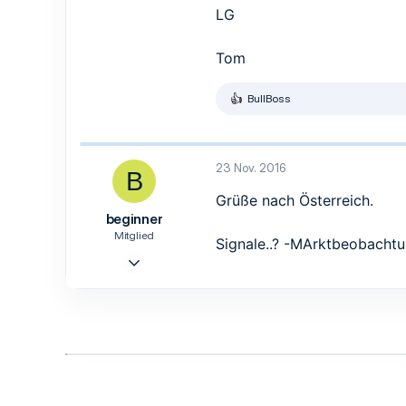
2
LG
3
42
Tom
BullBoss
R
e
a
k
t
23 Nov. 2016
B
i
o
Grüße nach Österreich.
n
beginner
e
n
Mitglied
Signale..? -MArktbeobachtu
:
23 Nov. 2016
6
1
1
41