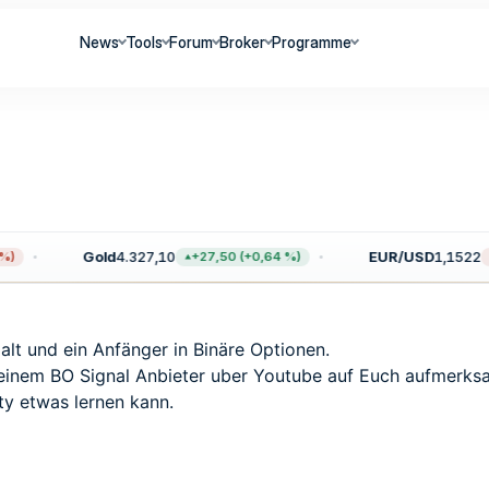
News
Tools
Forum
Broker
Programme
Gold
4.327,10
EUR/USD
1,1522
)
+27,50 (+0,64 %)
alt und ein Anfänger in Binäre Optionen.
 einem BO Signal Anbieter uber Youtube auf Euch aufmerk
y etwas lernen kann.