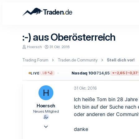
.
Traden
de
:-) aus Oberösterreich
E
E
Hoersch
31 Okt. 2016
r
r
s
s
Trading Forum
Traden.de Community
Stell dich vor!
t
t
e
e
l
l
709,96
Nasdaq 100
714,65
−13,59 (−0,18 %)
−2,65 (−0,37 %
LIVE
l
l
e
t
r
a
31 Okt. 2016
H
m
Ich heiße Tom bin 28 Jahre 
Hoersch
Ich bin auf der Suche nach
Neues Mitglied
oder anderen der Communit
29 Okt. 2016
danke
2