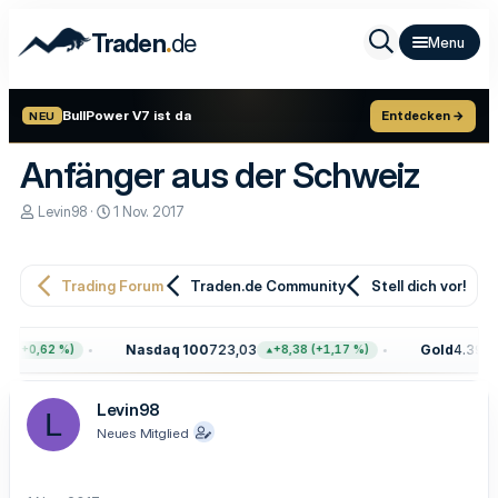
.
Traden
de
BullPower V7 ist da
Entdecken →
NEU
Anfänger aus der Schweiz
E
E
Levin98
1 Nov. 2017
r
r
s
s
t
t
e
e
Trading Forum
Traden.de Community
Stell dich vor!
l
l
l
l
e
t
Nasdaq 100
723,03
Gold
4.399,7
8 (+0,62 %)
+8,38 (+1,17 %)
r
a
m
Levin98
L
Neues Mitglied