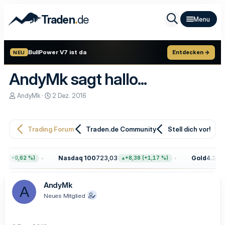
.
Traden
de
BullPower V7 ist da
Entdecken →
NEU
AndyMk sagt hallo...
E
E
AndyMk
2 Dez. 2016
r
r
s
s
t
t
e
e
Trading Forum
Traden.de Community
Stell dich vor!
l
l
l
l
e
t
Nasdaq 100
723,03
Gold
4.399,
68 (+0,62 %)
+8,38 (+1,17 %)
r
a
m
AndyMk
A
Neues Mitglied