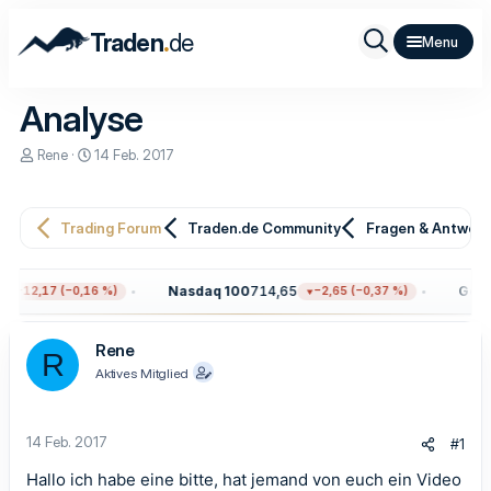
.
Traden
de
Analyse
E
E
Rene
14 Feb. 2017
r
r
s
s
t
t
e
e
Trading Forum
Traden.de Community
Fragen & Antwor
l
l
l
l
e
t
Nasdaq 100
714,65
Gold
4
−12,17 (−0,16 %)
−2,65 (−0,37 %)
r
a
m
Rene
R
Aktives Mitglied
14 Feb. 2017
#1
Hallo ich habe eine bitte, hat jemand von euch ein Video