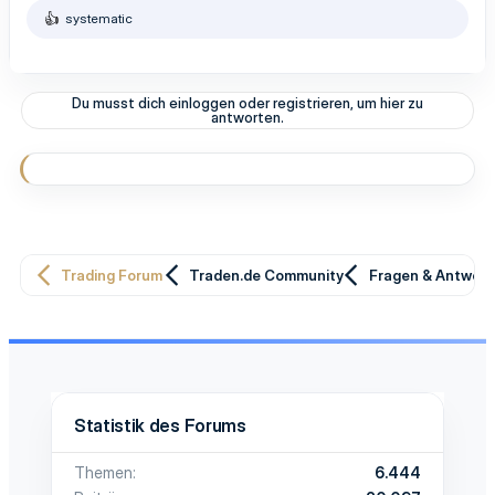
systematic
R
e
a
k
t
Du musst dich einloggen oder registrieren, um hier zu
i
antworten.
o
n
e
n
:
Trading Forum
Traden.de Community
Fragen & Antwor
Statistik des Forums
Themen
6.444