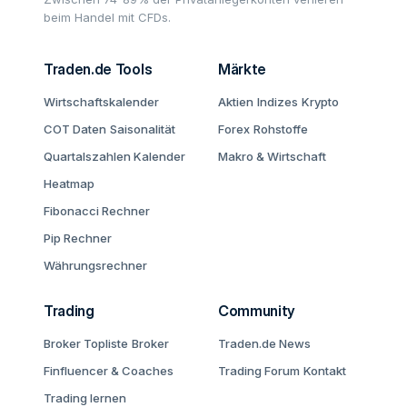
beim Handel mit CFDs.
Traden.de Tools
Märkte
Wirtschaftskalender
Aktien
Indizes
Krypto
COT Daten
Saisonalität
Forex
Rohstoffe
Quartalszahlen Kalender
Makro & Wirtschaft
Heatmap
Fibonacci Rechner
Pip Rechner
Währungsrechner
Trading
Community
Broker Topliste
Broker
Traden.de News
Finfluencer & Coaches
Trading Forum
Kontakt
Trading lernen