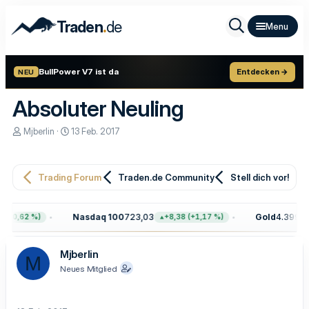
.
Traden
de
BullPower V7 ist da
Entdecken →
NEU
Absoluter Neuling
E
E
Mjberlin
13 Feb. 2017
r
r
s
s
t
t
e
e
Trading Forum
Traden.de Community
Stell dich vor!
l
l
l
l
e
t
Nasdaq 100
723,03
Gold
4.399,70
(+0,62 %)
+8,38 (+1,17 %)
r
a
m
Mjberlin
M
Neues Mitglied