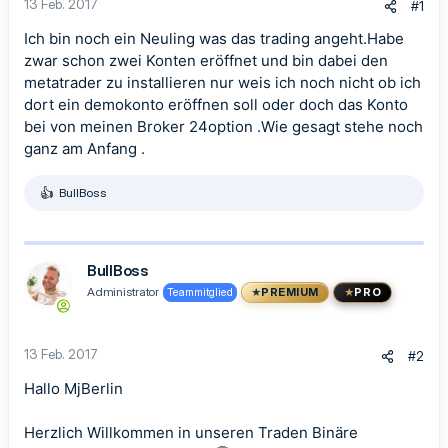
13 Feb. 2017
#1
Ich bin noch ein Neuling was das trading angeht.Habe
zwar schon zwei Konten eröffnet und bin dabei den
metatrader zu installieren nur weis ich noch nicht ob ich
dort ein demokonto eröffnen soll oder doch das Konto
bei von meinen Broker 24option .Wie gesagt stehe noch
ganz am Anfang .
BullBoss
R
e
a
k
t
BullBoss
i
Administrator
Teammitglied
PREMIUM
PRO
o
n
e
n
13 Feb. 2017
#2
:
Hallo MjBerlin
Herzlich Willkommen in unseren Traden Binäre