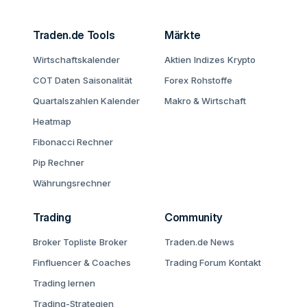
Traden.de Tools
Märkte
Wirtschaftskalender
Aktien
Indizes
Krypto
COT Daten
Saisonalität
Forex
Rohstoffe
Quartalszahlen Kalender
Makro & Wirtschaft
Heatmap
Fibonacci Rechner
Pip Rechner
Währungsrechner
Trading
Community
Broker Topliste
Broker
Traden.de News
Finfluencer & Coaches
Trading Forum
Kontakt
Trading lernen
Trading-Strategien