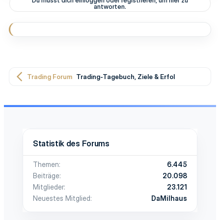
Du musst dich einloggen oder registrieren, um hier zu
i
antworten.
o
n
e
n
:
Trading Forum
Trading-Tagebuch, Ziele & Erfolge
Statistik des Forums
Themen
6.445
Beiträge
20.098
Mitglieder
23.121
Neuestes Mitglied
DaMilhaus