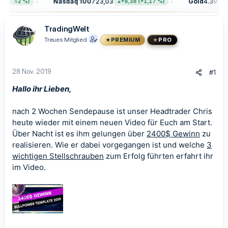
Nasdaq 100
723,03
Gold
4.399,70
(+0,62 %)
+8,38 (+1,17 %)
TradingWelt
Treues Mitglied
PREMIUM
PRO
28 Nov. 2019
#1
Hallo ihr Lieben,
nach 2 Wochen Sendepause ist unser Headtrader Chris
heute wieder mit einem neuen Video für Euch am Start.
Über Nacht ist es ihm gelungen über
2400$ Gewinn
zu
realisieren. Wie er dabei vorgegangen ist und welche
3
wichtigen Stellschrauben
zum Erfolg führten erfahrt ihr
im Video.