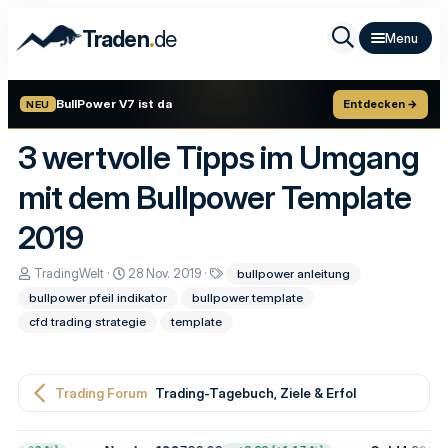
.
Traden
de
BullPower V7 ist da
Entdecken →
NEU
3 wertvolle Tipps im Umgang
mit dem Bullpower Template
2019
E
E
S
TradingWelt
28 Nov. 2019
bullpower anleitung
r
r
c
bullpower pfeil indikator
bullpower template
s
s
h
t
t
l
cfd trading strategie
template
e
e
a
l
l
g
l
l
w
e
t
o
Trading Forum
Trading-Tagebuch, Ziele & Erfolge
r
a
r
m
t
e