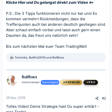
Klicke Hier und Du gelangst direkt zum Video <==
P.S.: Die 3 Tipps funktionieren nicht nur bei uns! Es
kommen vermehrt Rückmeldungen, dass die
Trefferquoten auch bei anderen deutlich gestiegen sind.
Aber schaut einfach vorbei und lasst auch gern einen
Daumen da, das freut uns natürlich sehr!
Bis zum nächsten Mal euer Team
TradingWelt
Tommiks
,
BullKid2019
und
BullBoss
R
e
a
k
t
BullBoss
i
Administrator
Teammitglied
PREMIUM
PRO
o
n
e
n
28 Nov. 2019
#2
:
Tolles Video! Deine Strategie hast Du super erklärt -
nice Trade!