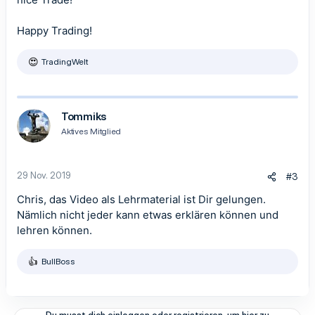
Happy Trading!
TradingWelt
R
e
a
k
t
Tommiks
i
Aktives Mitglied
o
n
e
n
29 Nov. 2019
#3
:
Chris, das Video als Lehrmaterial ist Dir gelungen.
Nämlich nicht jeder kann etwas erklären können und
lehren können.
BullBoss
R
e
a
k
t