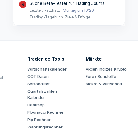
Suche Beta-Tester für Trading Journal
R
Letzter: Ratzfratz
Montag um 10:26
Trading-Tagebuch, Ziele & Erfolge
Traden.de Tools
Märkte
Wirtschaftskalender
Aktien
Indizes
Krypto
COT Daten
Forex
Rohstoffe
el
Saisonalität
Makro & Wirtschaft
Quartalszahlen
Kalender
Heatmap
Fibonacci Rechner
Pip Rechner
Währungsrechner