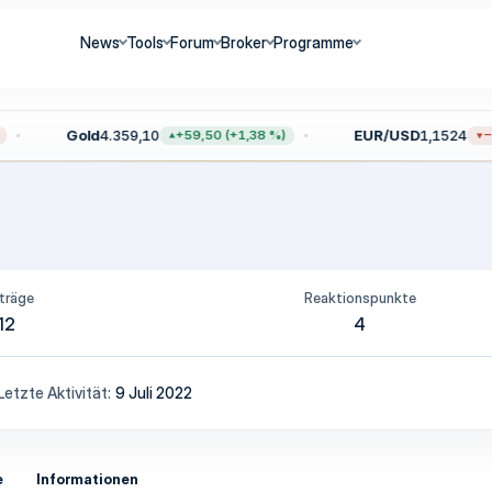
News
Tools
Forum
Broker
Programme
Gold
4.359,10
EUR/USD
1,1524
+59,50 (+1,38 %)
−0
träge
Reaktionspunkte
12
4
Letzte Aktivität
9 Juli 2022
e
Informationen