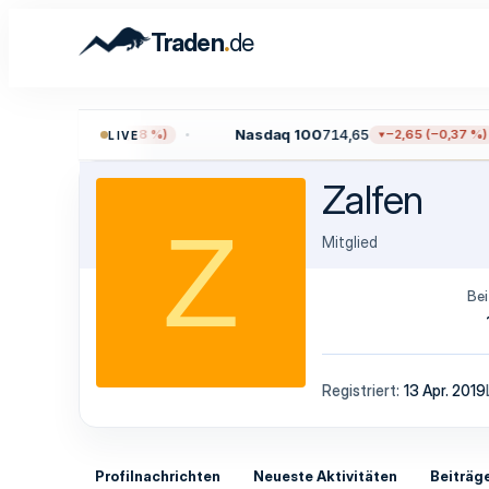
.
Traden
de
9,96
Nasdaq 100
714,65
−13,59 (−0,18 %)
−2,65 (−0,37 %)
LIVE
Zalfen
Z
Mitglied
Bei
Registriert
13 Apr. 2019
Profilnachrichten
Neueste Aktivitäten
Beiträg