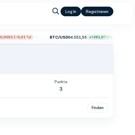
Log In
Registrieren
BTC/USD
64.551,55
,0001 (−0,01 %)
+291,87 (+0,45 %)
Punkte
3
Finden