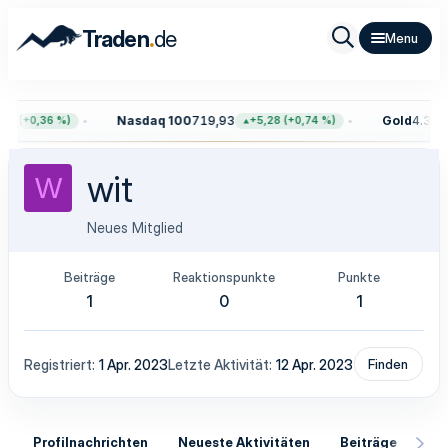
.
Traden
de
Nasdaq 100
719,93
Gold
4.394,
54 (+0,36 %)
+5,28 (+0,74 %)
wit
W
Neues Mitglied
Beiträge
Reaktionspunkte
Punkte
1
0
1
Registriert
1 Apr. 2023
Letzte Aktivität
12 Apr. 2023
Finden
Profilnachrichten
Neueste Aktivitäten
Beiträge
In