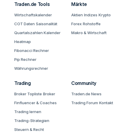
Traden.de Tools
Märkte
Wirtschaftskalender
Aktien
Indizes
Krypto
COT Daten
Saisonalität
Forex
Rohstoffe
Quartalszahlen Kalender
Makro & Wirtschaft
Heatmap
Fibonacci Rechner
Pip Rechner
Währungsrechner
Trading
Community
Broker Topliste
Broker
Traden.de News
Finfluencer & Coaches
Trading Forum
Kontakt
Trading lernen
Trading-Strategien
Steuern & Recht