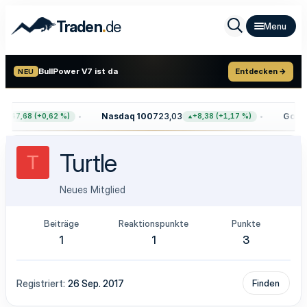
.
Traden
de
BullPower V7 ist da
Entdecken →
NEU
Nasdaq 100
723,03
Gold
4
+47,68 (+0,62 %)
+8,38 (+1,17 %)
Turtle
T
Neues Mitglied
Beiträge
Reaktionspunkte
Punkte
1
1
3
Registriert
26 Sep. 2017
Finden