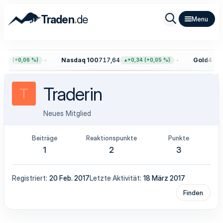
.
Traden
de
Nasdaq 100
717,64
Gold
4.323
,50 (+0,06 %)
+0,34 (+0,05 %)
Traderin
T
Neues Mitglied
Beiträge
Reaktionspunkte
Punkte
1
2
3
Registriert
20 Feb. 2017
Letzte Aktivität
18 März 2017
Finden