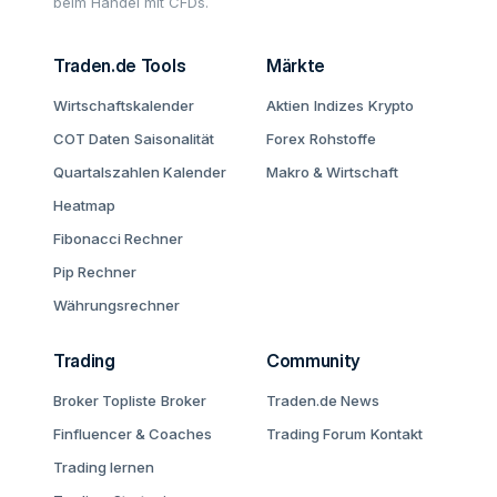
beim Handel mit CFDs.
Traden.de Tools
Märkte
Wirtschaftskalender
Aktien
Indizes
Krypto
COT Daten
Saisonalität
Forex
Rohstoffe
Quartalszahlen Kalender
Makro & Wirtschaft
Heatmap
Fibonacci Rechner
Pip Rechner
Währungsrechner
Trading
Community
Broker Topliste
Broker
Traden.de News
Finfluencer & Coaches
Trading Forum
Kontakt
Trading lernen