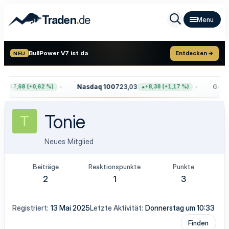
.
Traden
de
BullPower V7 ist da
Entdecken →
NEU
Nasdaq 100
723,03
Gold
4
+47,68 (+0,62 %)
+8,38 (+1,17 %)
Tonie
T
Neues Mitglied
Beiträge
Reaktionspunkte
Punkte
2
1
3
Registriert
13 Mai 2025
Letzte Aktivität
Donnerstag um 10:33
Finden