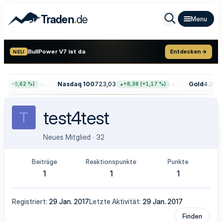
.
Traden
de
BullPower V7 ist da
Entdecken →
NEU
Nasdaq 100
723,03
Gold
4.399,
8 (+0,62 %)
+8,38 (+1,17 %)
test4test
T
Neues Mitglied
·
32
Beiträge
Reaktionspunkte
Punkte
1
1
1
Registriert
29 Jan. 2017
Letzte Aktivität
29 Jan. 2017
Finden