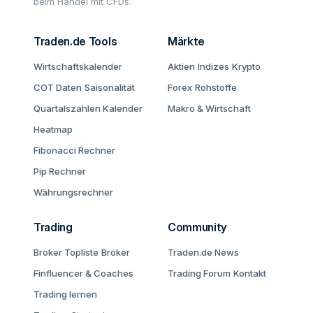
beim Handel mit CFDs.
Traden.de Tools
Märkte
Wirtschaftskalender
Aktien
Indizes
Krypto
COT Daten
Saisonalität
Forex
Rohstoffe
Quartalszahlen Kalender
Makro & Wirtschaft
Heatmap
Fibonacci Rechner
Pip Rechner
Währungsrechner
Trading
Community
Broker Topliste
Broker
Traden.de News
Finfluencer & Coaches
Trading Forum
Kontakt
Trading lernen