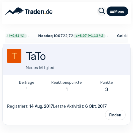
.
Traden
de
Nasdaq 100
722,72
Gold
4.40
7,12 (+0,61 %)
+8,07 (+1,13 %)
TaTo
T
Neues Mitglied
Beiträge
Reaktionspunkte
Punkte
1
1
3
Registriert
14 Aug. 2017
Letzte Aktivität
6 Okt. 2017
Finden