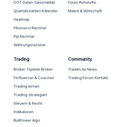
COT Daten
Saisonalität
Forex
Rohstoffe
Quartalszahlen Kalender
Makro & Wirtschaft
Heatmap
Fibonacci Rechner
Pip Rechner
Währungsrechner
Trading
Community
Broker Topliste
Broker
Traden.de News
Finfluencer & Coaches
Trading Forum
Kontakt
Trading lernen
Trading-Strategien
Steuern & Recht
Indikatoren
BullPower Algo