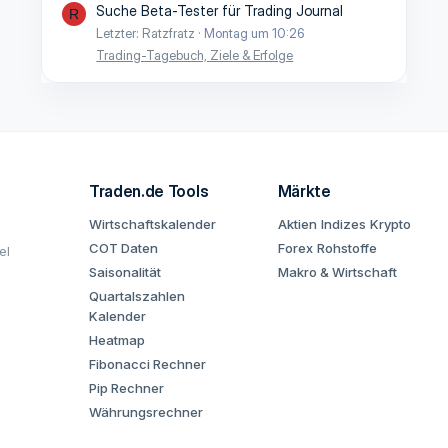
Suche Beta-Tester für Trading Journal
R
Letzter: Ratzfratz
Montag um 10:26
Trading-Tagebuch, Ziele & Erfolge
Traden.de Tools
Märkte
Wirtschaftskalender
Aktien
Indizes
Krypto
COT Daten
Forex
Rohstoffe
el
Saisonalität
Makro & Wirtschaft
Quartalszahlen
Kalender
Heatmap
Fibonacci Rechner
Pip Rechner
Währungsrechner