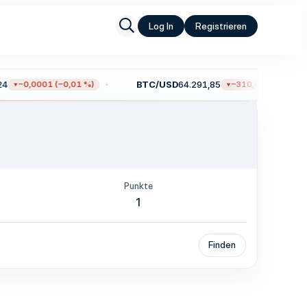
Log In
Registrieren
4
BTC/USD
64.291,85
−0,0001 (−0,01 %)
−310,47 (−0,48 %)
Punkte
1
Finden