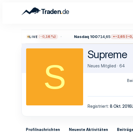
.
Traden
de
0
7.711,38
Nasdaq 100
714,65
−12,17 (−0,16 %)
−2,65 (−0,3
LIVE
Supreme
S
Neues Mitglied
·
64
Bei
Registriert
8 Okt. 2016
Profilnachrichten
Neueste Aktivitäten
Beiträg