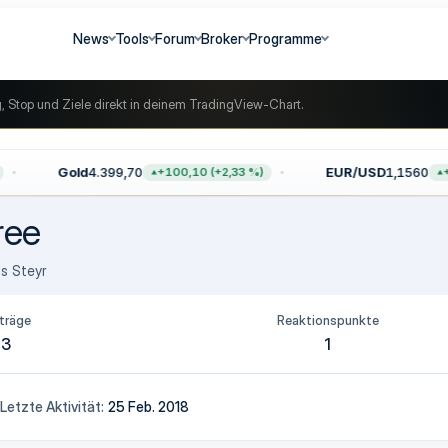
News
Tools
Forum
Broker
Programme
g, Stop und Ziele direkt in deinem TradingView-Chart.
Gold
4.399,70
EUR/USD
1,1560
+100,10 (+2,33 %)
+0
ree
us
Steyr
träge
Reaktionspunkte
3
1
Letzte Aktivität
25 Feb. 2018