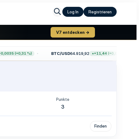
Log In
Registrieren
V7 entdecken →
BTC/USD
64.919,92
,0035 (+0,31 %)
+11,44 (+0,02 %)
Punkte
3
Finden