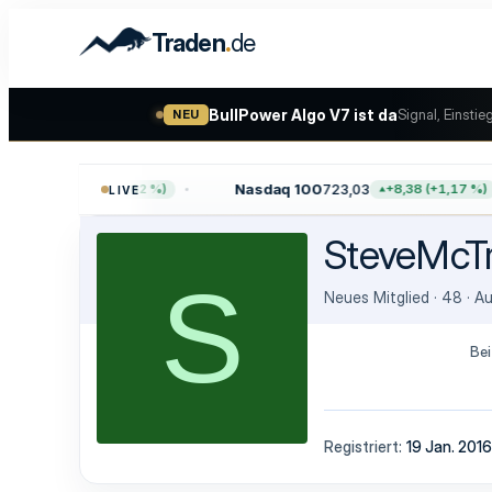
.
Traden
de
BullPower Algo V7 ist da
Signal, Einstie
NEU
7,64
Nasdaq 100
723,03
+47,68 (+0,62 %)
+8,38 (+1,17 %)
LIVE
SteveMcT
S
Neues Mitglied
·
48
·
A
Bei
Registriert
19 Jan. 2016