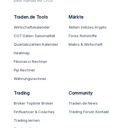
beim Handel mit CFDs.
Traden.de Tools
Märkte
Wirtschaftskalender
Aktien
Indizes
Krypto
COT Daten
Saisonalität
Forex
Rohstoffe
Quartalszahlen Kalender
Makro & Wirtschaft
Heatmap
Fibonacci Rechner
Pip Rechner
Währungsrechner
Trading
Community
Broker Topliste
Broker
Traden.de News
Finfluencer & Coaches
Trading Forum
Kontakt
Trading lernen