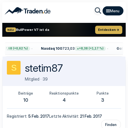
.
Traden
de
BullPower V7 ist da
Entdecken →
NEU
Nasdaq 100
723,03
Gold
4.
+47,68 (+0,62 %)
+8,38 (+1,17 %)
stetim87
S
Mitglied
·
39
Beiträge
Reaktionspunkte
Punkte
10
4
3
Registriert
5 Feb. 2017
Letzte Aktivität
21 Feb. 2017
Finden