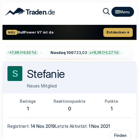
.
Traden
de
BullPower V7 ist da
Entdecken →
NEU
4
Nasdaq 100
723,03
Gol
+47,68 (+0,62 %)
+8,38 (+1,17 %)
Stefanie
S
Neues Mitglied
Beiträge
Reaktionspunkte
Punkte
1
0
1
Registriert
14 Nov. 2019
Letzte Aktivität
1 Nov. 2021
Finden