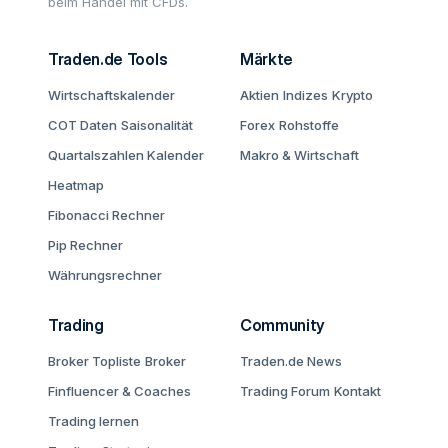
beim Handel mit CFDs.
Traden.de Tools
Märkte
Wirtschaftskalender
Aktien
Indizes
Krypto
COT Daten
Saisonalität
Forex
Rohstoffe
Quartalszahlen Kalender
Makro & Wirtschaft
Heatmap
Fibonacci Rechner
Pip Rechner
Währungsrechner
Trading
Community
Broker Topliste
Broker
Traden.de News
Finfluencer & Coaches
Trading Forum
Kontakt
Trading lernen