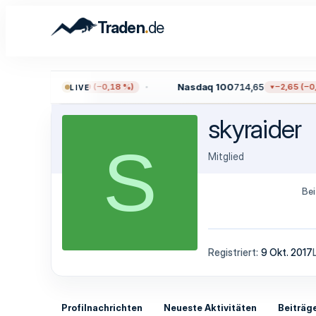
.
Traden
de
0
7.709,96
Nasdaq 100
714,65
−13,59 (−0,18 %)
−2,65 (−0,3
LIVE
skyraider
S
Mitglied
Bei
Registriert
9 Okt. 2017
Profilnachrichten
Neueste Aktivitäten
Beiträg