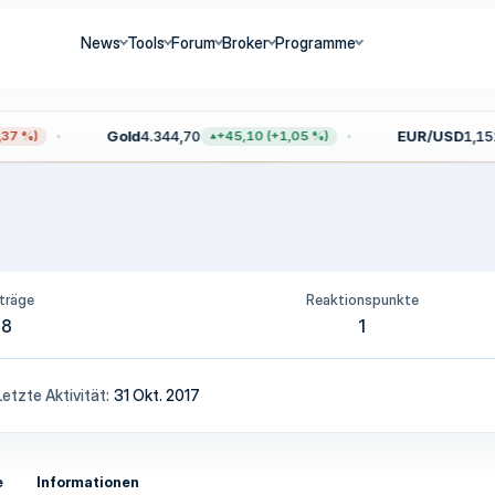
News
Tools
Forum
Broker
Programme
Gold
4.344,70
EUR/USD
1,152
7 %)
+45,10 (+1,05 %)
träge
Reaktionspunkte
8
1
Letzte Aktivität
31 Okt. 2017
e
Informationen