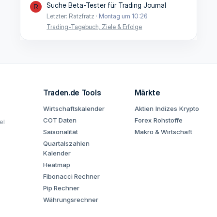
Suche Beta-Tester für Trading Journal
R
Letzter: Ratzfratz
Montag um 10:26
Trading-Tagebuch, Ziele & Erfolge
Traden.de Tools
Märkte
Wirtschaftskalender
Aktien
Indizes
Krypto
COT Daten
Forex
Rohstoffe
el
Saisonalität
Makro & Wirtschaft
Quartalszahlen
Kalender
Heatmap
Fibonacci Rechner
Pip Rechner
Währungsrechner