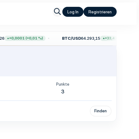
Log In
Registrieren
6
BTC/USD
64.293,15
+0,0001 (+0,01 %)
+33,47 (+0,05 %)
Punkte
3
Finden