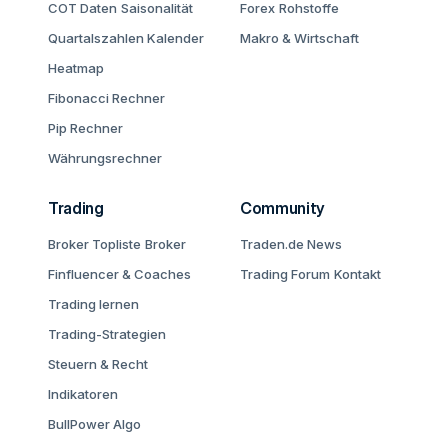
COT Daten
Saisonalität
Forex
Rohstoffe
Quartalszahlen Kalender
Makro & Wirtschaft
Heatmap
Fibonacci Rechner
Pip Rechner
Währungsrechner
Trading
Community
Broker Topliste
Broker
Traden.de News
Finfluencer & Coaches
Trading Forum
Kontakt
Trading lernen
Trading-Strategien
Steuern & Recht
Indikatoren
BullPower Algo