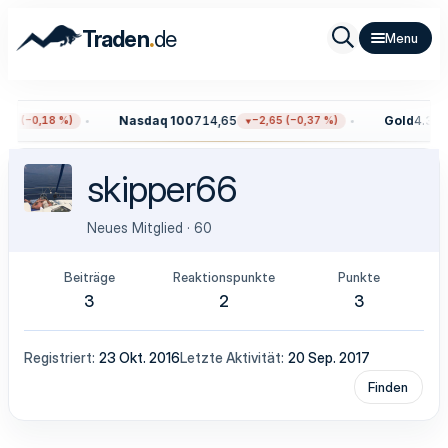
.
Traden
de
Nasdaq 100
714,65
Gold
4.348
59 (−0,18 %)
−2,65 (−0,37 %)
skipper66
Neues Mitglied
·
60
Beiträge
Reaktionspunkte
Punkte
3
2
3
Registriert
23 Okt. 2016
Letzte Aktivität
20 Sep. 2017
Finden