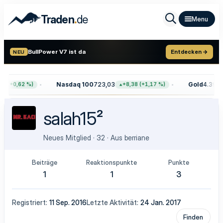
.
Traden
de
BullPower V7 ist da
Entdecken →
NEU
Nasdaq 100
723,03
Gold
4.399,7
8 (+0,62 %)
+8,38 (+1,17 %)
salah15²
Neues Mitglied
·
32
·
Aus
berriane
Beiträge
Reaktionspunkte
Punkte
1
1
3
Registriert
11 Sep. 2016
Letzte Aktivität
24 Jan. 2017
Finden