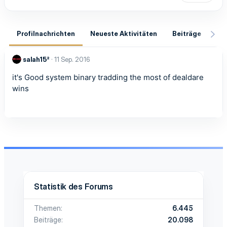
Profilnachrichten
Neueste Aktivitäten
Beiträge
In
salah15²
11 Sep. 2016
it's Good system binary tradding the most of dealdare
wins
Statistik des Forums
Themen
6.445
Beiträge
20.098