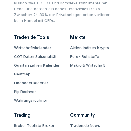
Risikohinweis: CFDs sind komplexe Instrumente mit
Hebel und bergen ein hohes finanzielles Risiko.
Zwischen 74-89% der Privatanlegerkonten verlieren
beim Handel mit CFDs.
Traden.de Tools
Märkte
Wirtschaftskalender
Aktien
Indizes
Krypto
COT Daten
Saisonalität
Forex
Rohstoffe
Quartalszahlen Kalender
Makro & Wirtschaft
Heatmap
Fibonacci Rechner
Pip Rechner
Währungsrechner
Trading
Community
Broker Topliste
Broker
Traden.de News