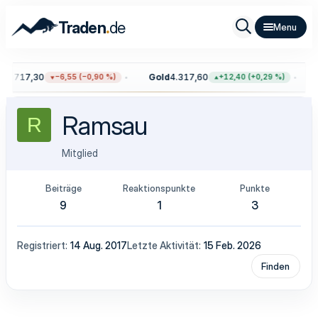
.
Traden
de
00
717,30
Gold
4.317,60
−6,55 (−0,90 %)
+12,40 (+0,29 %)
Ramsau
R
Mitglied
Beiträge
Reaktionspunkte
Punkte
9
1
3
Registriert
14 Aug. 2017
Letzte Aktivität
15 Feb. 2026
Finden