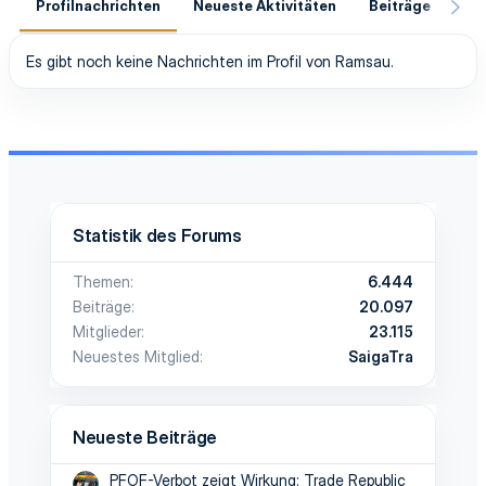
Profilnachrichten
Neueste Aktivitäten
Beiträge
In
Es gibt noch keine Nachrichten im Profil von Ramsau.
Statistik des Forums
Themen
6.444
Beiträge
20.097
Mitglieder
23.115
Neuestes Mitglied
SaigaTra
Neueste Beiträge
PFOF-Verbot zeigt Wirkung: Trade Republic