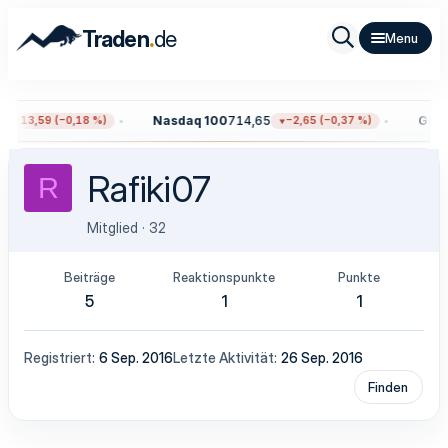
.
Traden
de
Nasdaq 100
714,65
Gold
4
−13,59 (−0,18 %)
−2,65 (−0,37 %)
Rafiki07
R
Mitglied
·
32
Beiträge
Reaktionspunkte
Punkte
5
1
1
Registriert
6 Sep. 2016
Letzte Aktivität
26 Sep. 2016
Finden