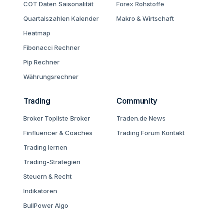
COT Daten
Saisonalität
Forex
Rohstoffe
Quartalszahlen Kalender
Makro & Wirtschaft
Heatmap
Fibonacci Rechner
Pip Rechner
Währungsrechner
Trading
Community
Broker Topliste
Broker
Traden.de News
Finfluencer & Coaches
Trading Forum
Kontakt
Trading lernen
Trading-Strategien
Steuern & Recht
Indikatoren
BullPower Algo