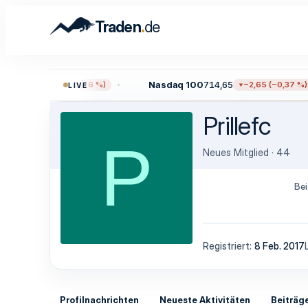
.
Traden
de
11,38
Nasdaq 100
714,65
−12,17 (−0,16 %)
−2,65 (−0,37 %)
LIVE
Prillefc
P
Neues Mitglied
·
44
Bei
Registriert
8 Feb. 2017
Profilnachrichten
Neueste Aktivitäten
Beiträg