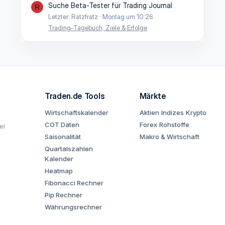
Suche Beta-Tester für Trading Journal
R
Letzter: Ratzfratz
Montag um 10:26
Trading-Tagebuch, Ziele & Erfolge
Traden.de Tools
Märkte
Wirtschaftskalender
Aktien
Indizes
Krypto
COT Daten
Forex
Rohstoffe
el
Saisonalität
Makro & Wirtschaft
Quartalszahlen
Kalender
Heatmap
Fibonacci Rechner
Pip Rechner
Währungsrechner