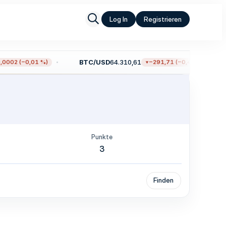
Log In
Registrieren
BTC/USD
64.310,61
0002 (−0,01 %)
−291,71 (−0,45 %)
Punkte
3
Finden