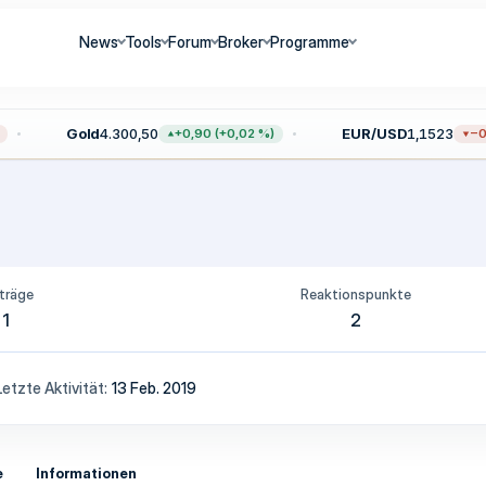
News
Tools
Forum
Broker
Programme
Gold
4.300,50
EUR/USD
1,1523
+0,90 (+0,02 %)
−0,
träge
Reaktionspunkte
1
2
Letzte Aktivität
13 Feb. 2019
e
Informationen