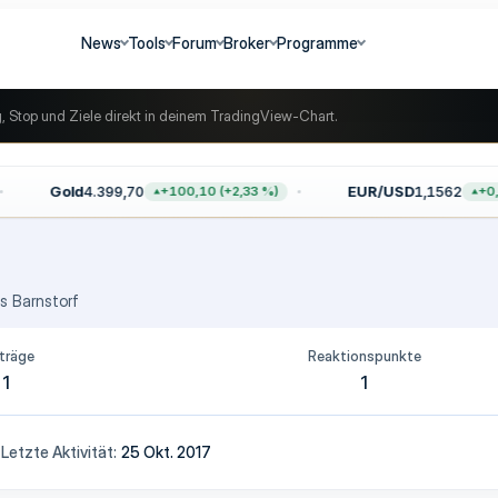
News
Tools
Forum
Broker
Programme
g, Stop und Ziele direkt in deinem TradingView-Chart.
Gold
4.399,70
EUR/USD
1,1562
+100,10 (+2,33 %)
+0,0
us
Barnstorf
träge
Reaktionspunkte
1
1
7
Letzte Aktivität
25 Okt. 2017