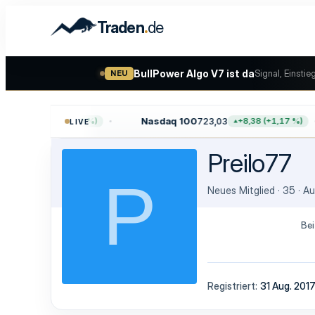
.
Traden
de
BullPower Algo V7 ist da
Signal, Einstie
NEU
61
Nasdaq 100
723,03
+45,65 (+0,59 %)
+8,38 (+1,17 %)
LIVE
Preilo77
P
Neues Mitglied
·
35
·
A
Bei
Registriert
31 Aug. 201