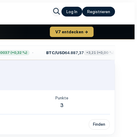
Log In
Registrieren
V7 entdecken →
BTC/USD
64.887,37
ET
037 (+0,32 %)
+3,21 (+0,00 %)
Punkte
3
Finden