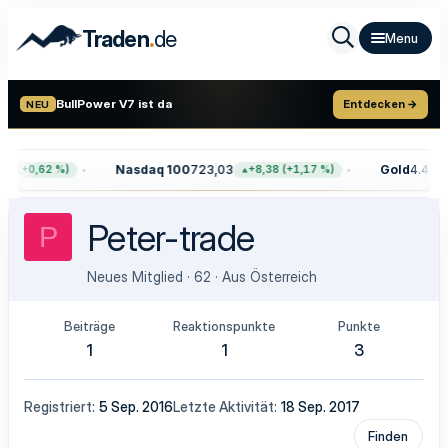
.
Traden
de
BullPower V7 ist da
Entdecken →
NEU
Nasdaq 100
723,03
Gold
4.407,
8 (+0,62 %)
+8,38 (+1,17 %)
Peter-trade
P
Neues Mitglied
·
62
·
Aus
Österreich
Beiträge
Reaktionspunkte
Punkte
1
1
3
Registriert
5 Sep. 2016
Letzte Aktivität
18 Sep. 2017
Finden