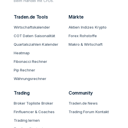
beim Handel mit CFDs.
Traden.de Tools
Märkte
Wirtschaftskalender
Aktien
Indizes
Krypto
COT Daten
Saisonalität
Forex
Rohstoffe
Quartalszahlen Kalender
Makro & Wirtschaft
Heatmap
Fibonacci Rechner
Pip Rechner
Währungsrechner
Trading
Community
Broker Topliste
Broker
Traden.de News
Finfluencer & Coaches
Trading Forum
Kontakt
Trading lernen