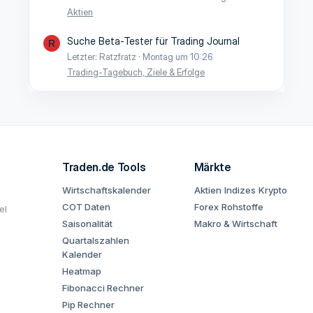
Aktien
Suche Beta-Tester für Trading Journal
R
Letzter: Ratzfratz
Montag um 10:26
Trading-Tagebuch, Ziele & Erfolge
Traden.de Tools
Märkte
Wirtschaftskalender
Aktien
Indizes
Krypto
COT Daten
Forex
Rohstoffe
el
Saisonalität
Makro & Wirtschaft
Quartalszahlen
Kalender
Heatmap
Fibonacci Rechner
Pip Rechner