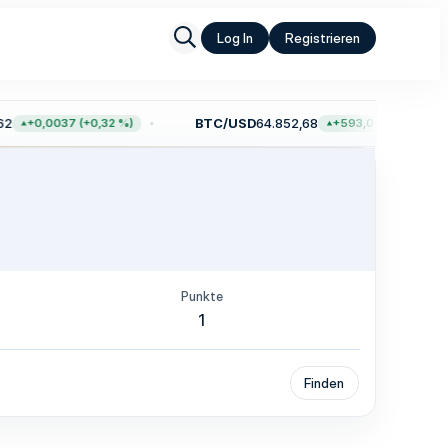
Log In
Registrieren
2
BTC/USD
64.852,68
+0,0037 (+0,32 %)
+593,00 (+0,92 %)
Punkte
1
Finden