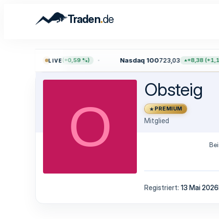
.
Traden
de
0
7.755,61
Nasdaq 100
723,03
+45,65 (+0,59 %)
+8,38 (+1,17
LIVE
Obsteig
O
PREMIUM
Mitglied
Bei
Registriert
13 Mai 2026