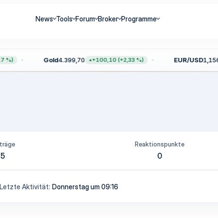
News
Tools
Forum
Broker
Programme
Gold
4.399,70
EUR/USD
1,156
 %)
+100,10 (+2,33 %)
träge
Reaktionspunkte
5
0
Letzte Aktivität
Donnerstag um 09:16