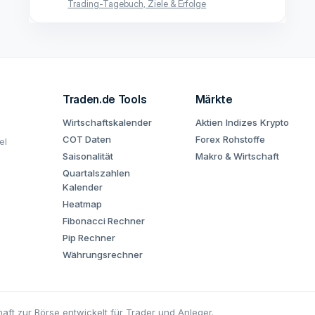
Trading-Tagebuch, Ziele & Erfolge
Traden.de Tools
Märkte
Wirtschaftskalender
Aktien
Indizes
Krypto
COT Daten
Forex
Rohstoffe
el
Saisonalität
Makro & Wirtschaft
Quartalszahlen
Kalender
Heatmap
Fibonacci Rechner
Pip Rechner
Währungsrechner
aft zur Börse entwickelt für Trader und Anleger.