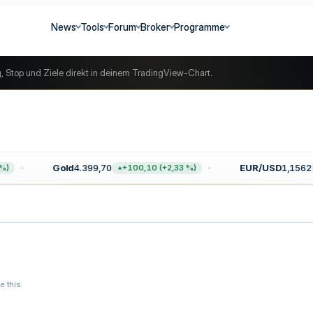
News
Tools
Forum
Broker
Programme
g, Stop und Ziele direkt in deinem TradingView-Chart.
Gold
4.399,70
EUR/USD
1,1562
)
+100,10 (+2,33 %)
 this.