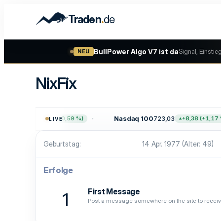
.
Traden
de
BullPower Algo V7 ist da
Signal, Einstie
NEU
NixFix
.755,61
Nasdaq 100
723,03
+45,65 (+0,59 %)
+8,38 (+1,17 %
LIVE
Geburtstag
14 Apr. 1977 (Alter: 49)
Erfolge
First Message
1
Post a message somewhere on the site to receive