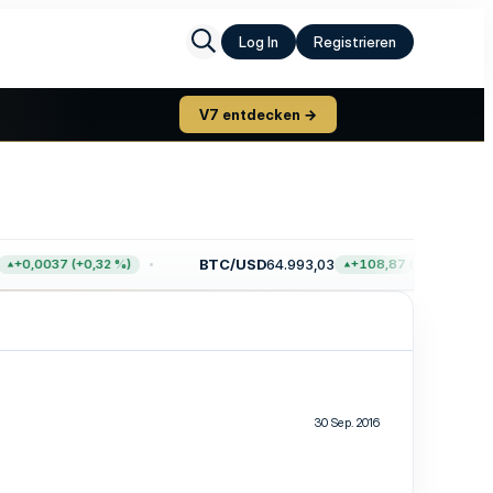
Log In
Registrieren
V7 entdecken →
BTC/USD
64.993,03
+0,0037 (+0,32 %)
+108,87 (+0,17 %)
30 Sep. 2016