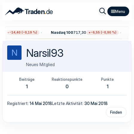
.
Traden
de
12
Nasdaq 100
717,30
Go
−14,40 (−0,19 %)
−6,55 (−0,90 %)
Narsil93
N
Neues Mitglied
Beiträge
Reaktionspunkte
Punkte
1
0
1
Registriert
14 Mai 2018
Letzte Aktivität
30 Mai 2018
Finden